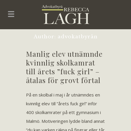
Author: advokatbyrån
Manlig elev utnämnde
kvinnlig skolkamrat
till årets ”fuck girl” –
åtalas för grovt förtal
På en skolbal i maj i år utnämndes en
kvinnlig elev till ”årets fuck girl” inför
400 skolkamrater på ett gymnasium i
Malmö. Motiveringen lydde bland annat
”du kan varken räkna på fingrar eller tår