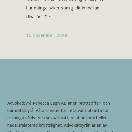
hur många saker som glidit in mellan
dina lår”. Det...
15 november, 2018
Advokatbyrå Rebecca Lagh AB är en brottsoffer- och
barnrättsbyrå. Våra klienter har ofta varit utsatta för
allvarliga vålds- och sexualbrott, relationsbrott eller
hedersrelaterad brottslighet. Advokatbyrån är en av