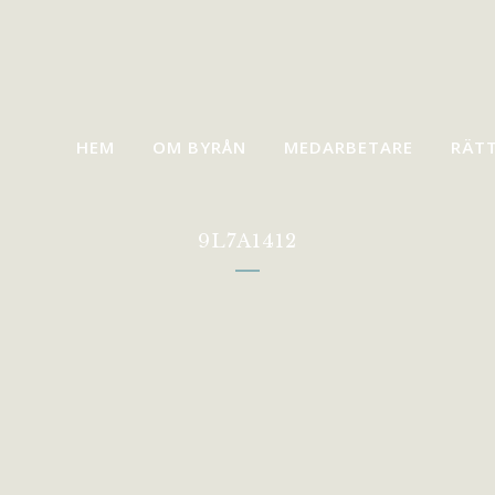
HEM
OM BYRÅN
MEDARBETARE
RÄT
9L7A1412