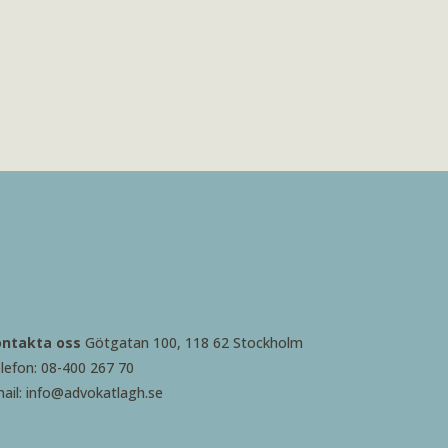
ontakta oss
Götgatan 100, 118 62 Stockholm
lefon: 08-400 267 70
ail: info@advokatlagh.se