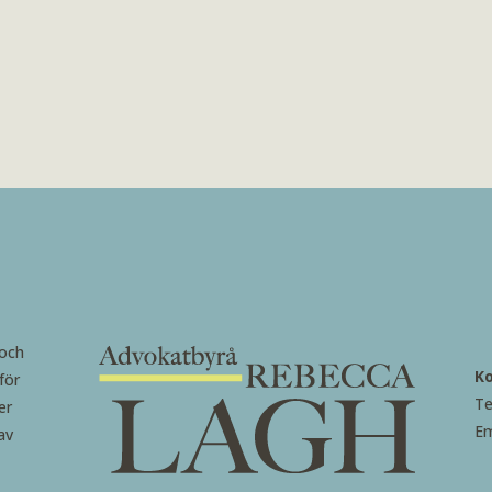
 och
K
för
Te
er
Em
av