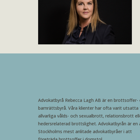
Advokatbyrå Rebecca Lagh AB är en brottsoffer-
barnrättsbyrå. Våra klienter har ofta varit utsatta 
allvarliga vålds- och sexualbrott, relationsbrott ell
hedersrelaterad brottslighet. Advokatbyrån är en 
Stockholms mest anlitade advokatbyråer i att
företräda brottsoffer i domstol.