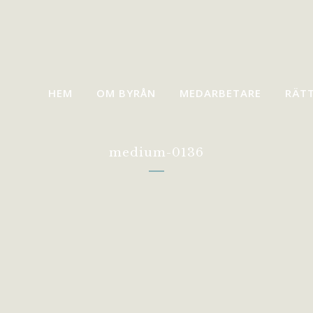
HEM
OM BYRÅN
MEDARBETARE
RÄT
medium-0136