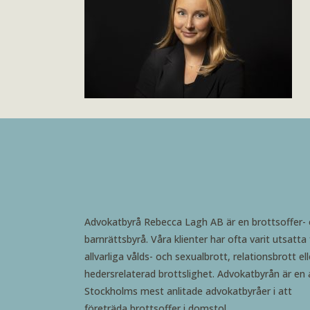
Advokatbyrå Rebecca Lagh AB är en brottsoffer-
barnrättsbyrå. Våra klienter har ofta varit utsatta 
allvarliga vålds- och sexualbrott, relationsbrott ell
hedersrelaterad brottslighet. Advokatbyrån är en 
Stockholms mest anlitade advokatbyråer i att
företräda brottsoffer i domstol.