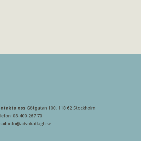
ontakta oss
Götgatan 100, 118 62 Stockholm
lefon: 08-400 267 70
ail: info@advokatlagh.se