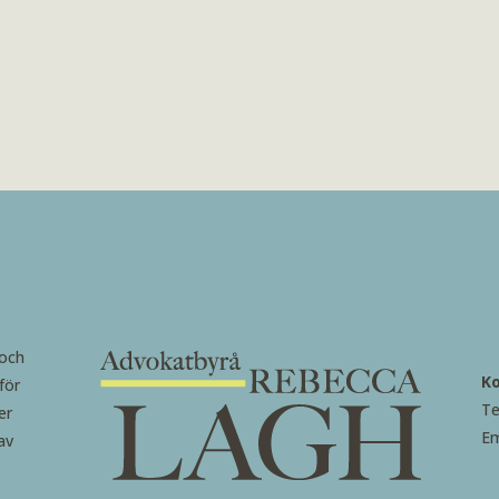
 och
K
för
Te
er
Em
av