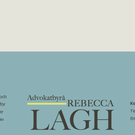
 och
K
för
Te
er
Em
av