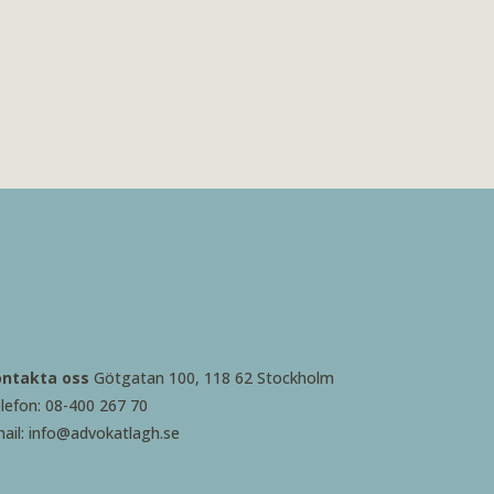
ontakta oss
Götgatan 100, 118 62 Stockholm
lefon: 08-400 267 70
ail: info@advokatlagh.se