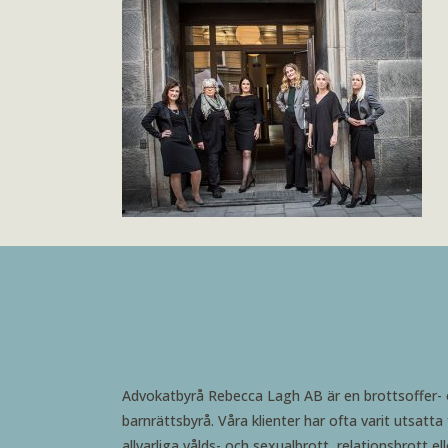
Advokatbyrå Rebecca Lagh AB är en brottsoffer-
barnrättsbyrå. Våra klienter har ofta varit utsatta 
allvarliga vålds- och sexualbrott, relationsbrott ell