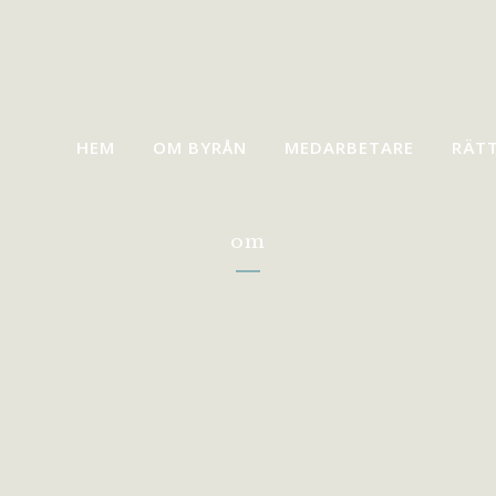
HEM
OM BYRÅN
MEDARBETARE
RÄT
om