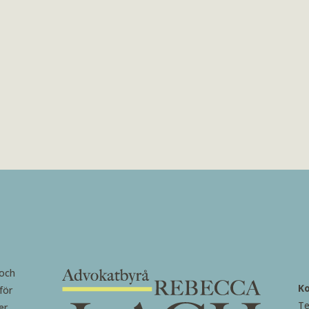
 och
K
för
Te
er