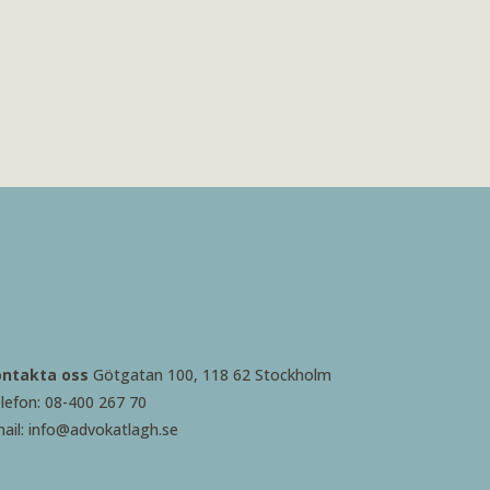
ontakta oss
Götgatan 100, 118 62 Stockholm
lefon: 08-400 267 70
ail: info@advokatlagh.se