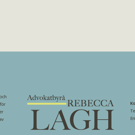
 och
K
för
Te
er
Em
av