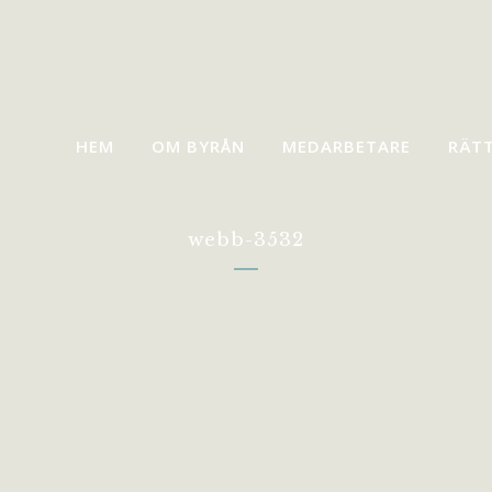
HEM
OM BYRÅN
MEDARBETARE
RÄT
webb-3532