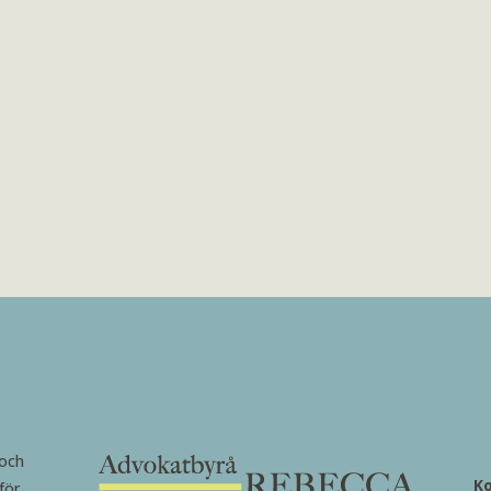
 och
K
för