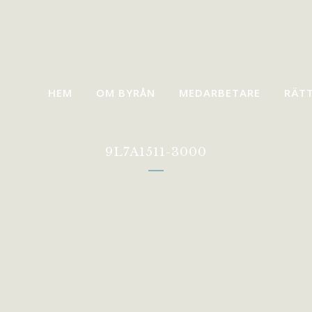
HEM
OM BYRÅN
MEDARBETARE
RÄT
9L7A1511-3000