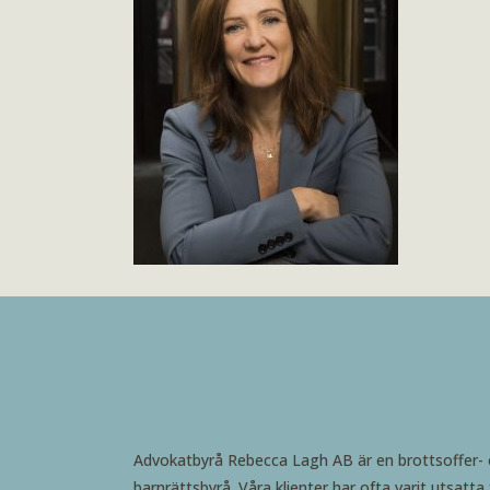
Advokatbyrå Rebecca Lagh AB är en brottsoffer-
barnrättsbyrå. Våra klienter har ofta varit utsatta 