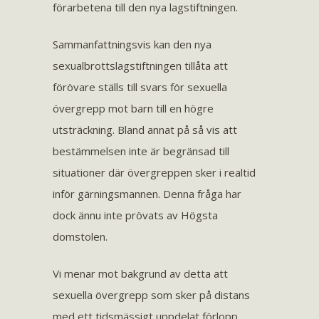
förarbetena till den nya lagstiftningen.
Sammanfattningsvis kan den nya
sexualbrottslagstiftningen tillåta att
förövare ställs till svars för sexuella
övergrepp mot barn till en högre
utsträckning. Bland annat på så vis att
bestämmelsen inte är begränsad till
situationer där övergreppen sker i realtid
inför gärningsmannen. Denna fråga har
dock ännu inte prövats av Högsta
domstolen.
Vi menar mot bakgrund av detta att
sexuella övergrepp som sker på distans
med ett tidsmässigt uppdelat förlopp