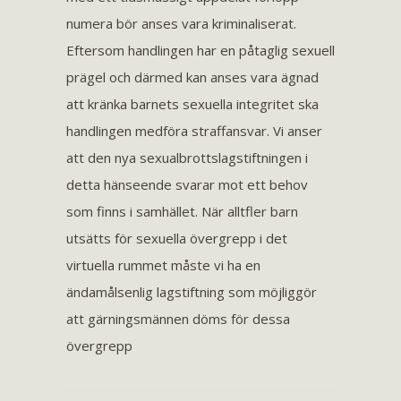
numera bör anses vara kriminaliserat.
Eftersom handlingen har en påtaglig sexuell
prägel och därmed kan anses vara ägnad
att kränka barnets sexuella integritet ska
handlingen medföra straffansvar. Vi anser
att den nya sexualbrottslagstiftningen i
detta hänseende svarar mot ett behov
som finns i samhället. När alltfler barn
utsätts för sexuella övergrepp i det
virtuella rummet måste vi ha en
ändamålsenlig lagstiftning som möjliggör
att gärningsmännen döms för dessa
övergrepp