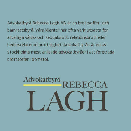
Advokatbyrå Rebecca Lagh AB är en brottsoffer- och
barnrättsbyrå. Våra klienter har ofta varit utsatta för
allvarliga vålds- och sexualbrott, relationsbrott eller
hedersrelaterad brottslighet. Advokatbyrån är en av
Stockholms mest anlitade advokatbyråer i att företräda
brottsoffer i domstol.