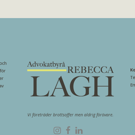
 och
K
för
Te
er
Em
av
Vi företräder brottsoffer men aldrig förövare.