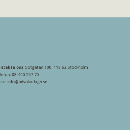
ontakta oss
Götgatan 100, 118 62 Stockholm
lefon: 08-400 267 70
ail: info@advokatlagh.se