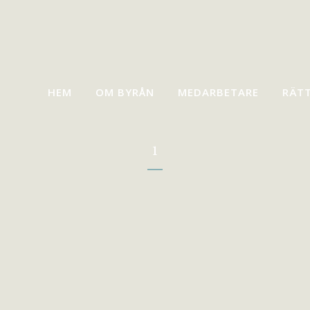
HEM
OM BYRÅN
MEDARBETARE
RÄT
1