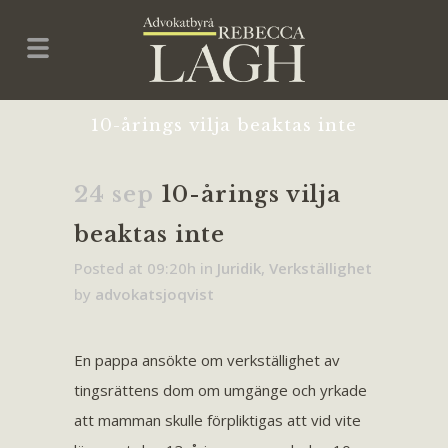
10-årings vilja beaktas inte
24 sep
10-årings vilja
beaktas inte
Posted at 09:20h
in
Juridik
,
Verkställighet
by
advokatsjoqvist
En pappa ansökte om verkställighet av
tingsrättens dom om umgänge och yrkade
att mamman skulle förpliktigas att vid vite