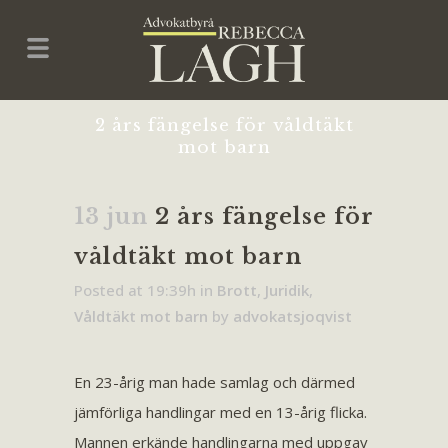
2 års fängelse för våldtäkt
mot barn
13 jun
2 års fängelse för
våldtäkt mot barn
Posted at 19:39h
in
Brott
,
Juridik
,
Våldtäkt mot barn
by
advokatsjoqvist
En 23-årig man hade samlag och därmed
jämförliga handlingar med en 13-årig flicka.
Mannen erkände handlingarna med uppgav