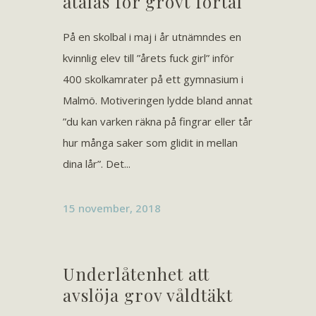
åtalas för grovt förtal
På en skolbal i maj i år utnämndes en
kvinnlig elev till ”årets fuck girl” inför
400 skolkamrater på ett gymnasium i
Malmö. Motiveringen lydde bland annat
”du kan varken räkna på fingrar eller tår
hur många saker som glidit in mellan
dina lår”. Det...
15 november, 2018
Underlåtenhet att
avslöja grov våldtäkt