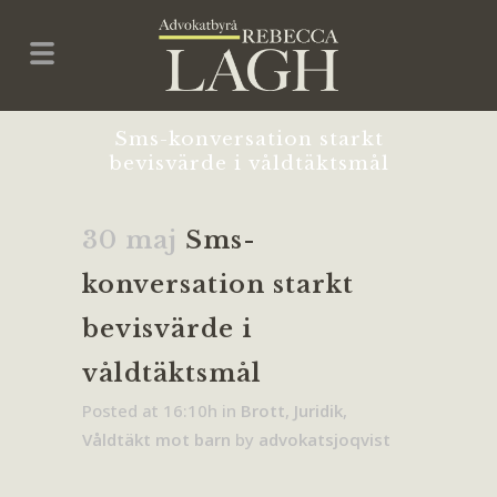
Sms-konversation starkt
bevisvärde i våldtäktsmål
30 maj
Sms-
konversation starkt
bevisvärde i
våldtäktsmål
Posted at 16:10h
in
Brott
,
Juridik
,
Våldtäkt mot barn
by
advokatsjoqvist