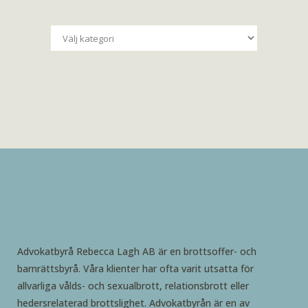
Kategorier
Advokatbyrå Rebecca Lagh AB är en brottsoffer- och
barnrättsbyrå. Våra klienter har ofta varit utsatta för
allvarliga vålds- och sexualbrott, relationsbrott eller
hedersrelaterad brottslighet. Advokatbyrån är en av