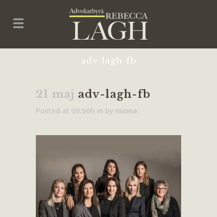
adv-lagh-fb
21 maj
adv-lagh-fb
Posted at 09:56h
in
by
minna