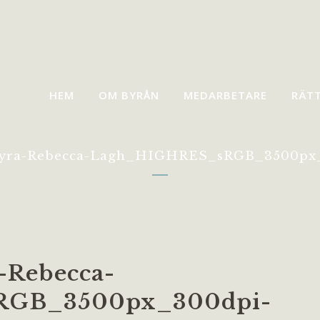
HEM
OM BYRÅN
MEDARBETARE
RÄT
yra-Rebecca-Lagh_HIGHRES_sRGB_3500px
-Rebecca-
RGB_3500px_300dpi-