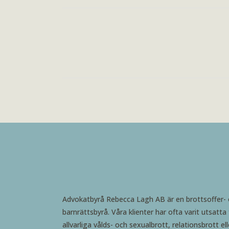
Advokatbyrå Rebecca Lagh AB är en brottsoffer-
barnrättsbyrå. Våra klienter har ofta varit utsatta 
allvarliga vålds- och sexualbrott, relationsbrott ell