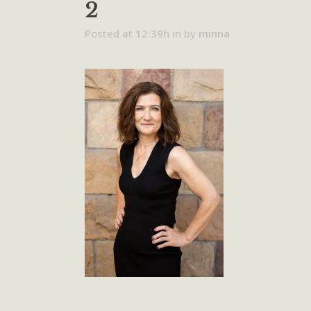
2
Posted at 12:39h
in
by
minna