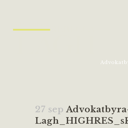
Advokatb
27 sep
Advokatbyra
Lagh_HIGHRES_s