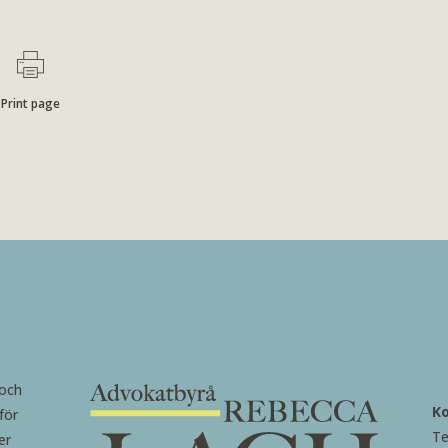
Print page
 och
K
för
Te
er