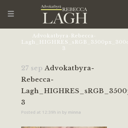
Advokatbyra-Rebecca-
Lagh_HIGHRES_sRGB_3500px_300d
3
27 sep
Advokatbyra-
Rebecca-
Lagh_HIGHRES_sRGB_3500
3
Posted at 12:39h
in
by
minna