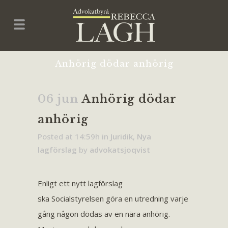
Anhörig dödar anhörig
06 jun
Anhörig dödar
anhörig
Posted at 14:59h
in
Juridik
,
Nya
lagförslag
by
advokatsjoqvist
Enligt ett nytt lagförslag
ska Socialstyrelsen göra en utredning varje
gång någon dödas av en nära anhörig.