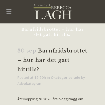
Barnfridsbrottet – hur har
det gått hittills?
30 sep
Barnfridsbrottet
– hur har det gått
hittills?
Posted at 15:50h
in
Okategoriserade
by
Advokatbyran
Återkoppling till 2020 års blogginlägg om