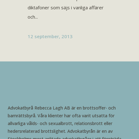
diktafoner som säjs i vanliga affärer
och...
12 september, 2013
Advokatbyrå Rebecca Lagh AB är en brottsoffer- och
barnrättsbyrå. Våra klienter har ofta varit utsatta för
allvarliga vålds- och sexualbrott, relationsbrott eller
hedersrelaterad brottslighet. Advokatbyrån är en av
Stockholms mest anlitade advokatbyråer i att företräda