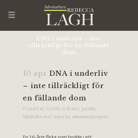
DNA i underliv – inte
tillräckligt för en fällande
dom
10 apr
DNA i underliv
– inte tillräckligt för
en fällande dom
Posted at 12:09h
in
Brott
,
Juridik
,
Våldtäkt mot barn
by
advokatsjoqvist
En 16-årig flicka som bodde i ett