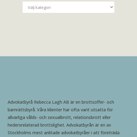
Kategorier
Advokatbyrå Rebecca Lagh AB är en brottsoffer- och
barnrättsbyrå. Våra klienter har ofta varit utsatta för
allvarliga vålds- och sexualbrott, relationsbrott eller
hedersrelaterad brottslighet. Advokatbyrån är en av
Stockholms mest anlitade advokatbyråer i att företräda