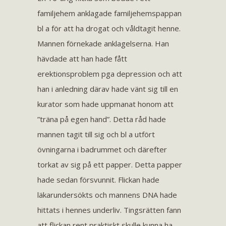
familjehem anklagade familjehemspappan
bl a för att ha drogat och våldtagit henne.
Mannen förnekade anklagelserna. Han
hävdade att han hade fått
erektionsproblem pga depression och att
han i anledning därav hade vänt sig till en
kurator som hade uppmanat honom att
”träna på egen hand”. Detta råd hade
mannen tagit till sig och bl a utfört
övningarna i badrummet och därefter
torkat av sig på ett papper. Detta papper
hade sedan försvunnit. Flickan hade
läkarundersökts och mannens DNA hade
hittats i hennes underliv. Tingsrätten fann
att flickan rent praktiskt skulle kunna ha