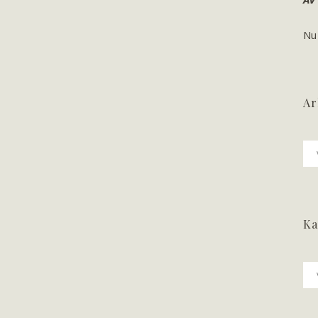
Nu
Ar
Ark
Ka
Ka