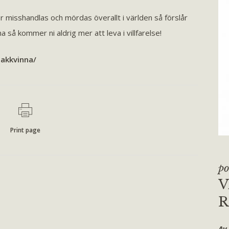
r misshandlas och mördas överallt i världen så förslår
na så kommer ni aldrig mer att leva i villfarelse!
akkvinna/
Print page
po
V
R
Av