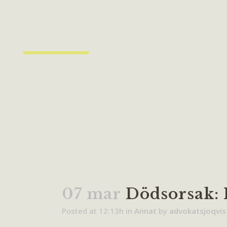
07 mar
Dödsorsak: 
Posted at 12:13h
in
Annat
by
advokatsjoqvis