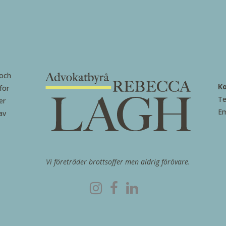
 och
K
för
Te
er
Em
av
Vi företräder brottsoffer men aldrig förövare.