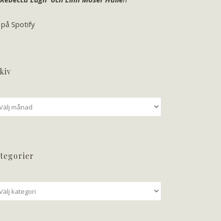
 på Spotify
kiv
iv
tegorier
tegorier