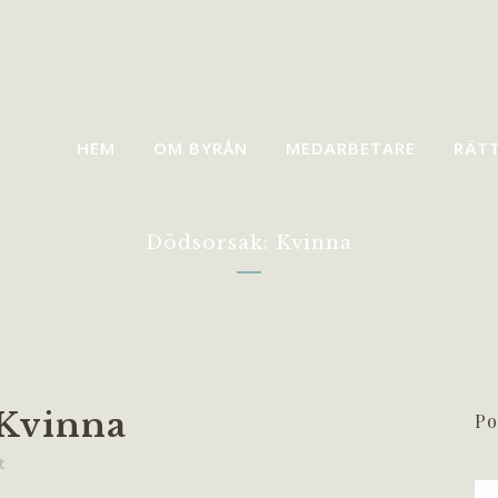
HEM
OM BYRÅN
MEDARBETARE
RÄT
Dödsorsak: Kvinna
Kvinna
Po
t