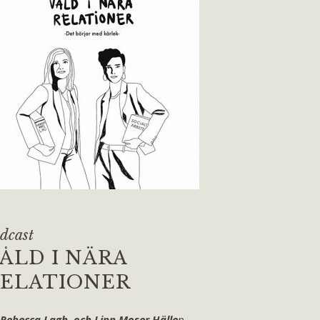
dcast
ÅLD I NÄRA
ELATIONER
 Rebecca Lagh och Linn Moser Hälle
n