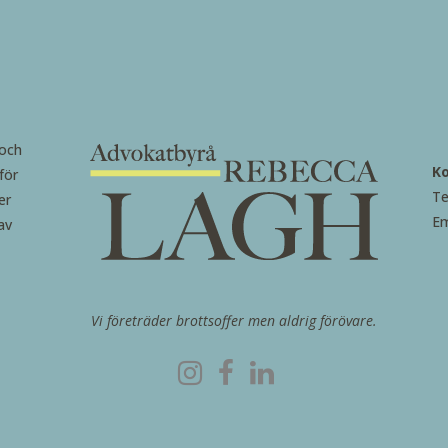
 och
K
för
Te
er
Em
av
Vi företräder brottsoffer men aldrig förövare.