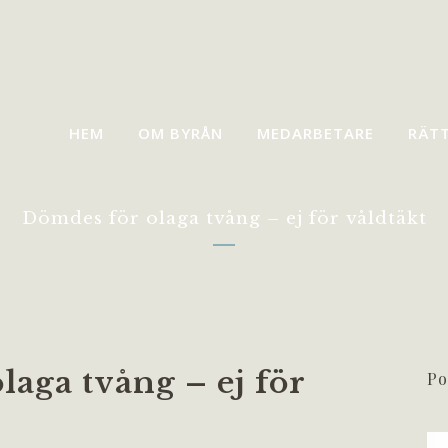
HEM
OM BYRÅN
MEDARBETARE
RÄT
Dömdes för olaga tvång – ej för våldtäkt
aga tvång – ej för
Po