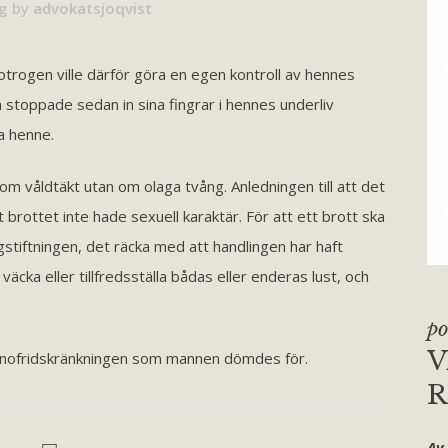
g
by
advokatsjoqvist
otrogen ville därför göra en egen kontroll av hennes
 stoppade sedan in sina fingrar i hennes underliv
a henne.
m våldtäkt utan om olaga tvång. Anledningen till att det
brottet inte hade sexuell karaktär. För att ett brott ska
lagstiftningen, det räcka med att handlingen har haft
 väcka eller tillfredsställa bådas eller enderas lust, och
po
V
innofridskränkningen som mannen dömdes för.
R
Av