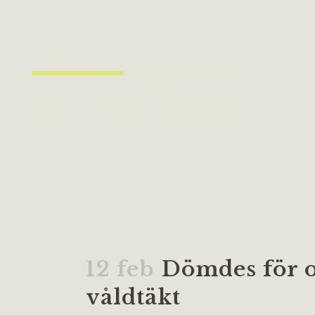
12 feb
Dömdes för ol
våldtäkt