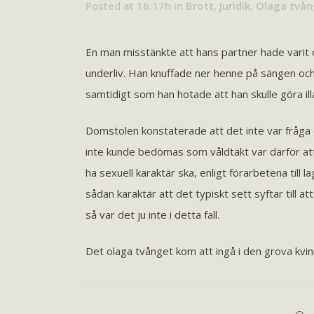
Posted at 16:17h
in
Brott
,
Juridik
,
Olaga tvån
En man misstänkte att hans partner hade varit 
underliv. Han knuffade ner henne på sängen och
samtidigt som han hotade att han skulle göra ill
Domstolen konstaterade att det inte var fråga o
inte kunde bedömas som våldtäkt var därför att 
ha sexuell karaktär ska, enligt förarbetena till 
sådan karaktär att det typiskt sett syftar till att
så var det ju inte i detta fall.
Det olaga tvånget kom att ingå i den grova kv