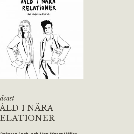
dcast
ÅLD I NÄRA
ELATIONER
 Rebecca Lagh och Linn Moser Hälle
n