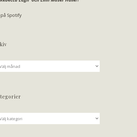
 på Spotify
kiv
iv
tegorier
tegorier