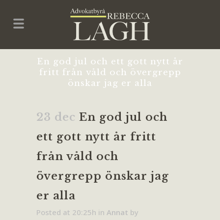
En god jul och ett gott nytt år
fritt från våld och övergrepp
önskar jag er alla
23 dec
En god jul och
ett gott nytt år fritt
från våld och
övergrepp önskar jag
er alla
Posted at 20:25h
in
Annat
by