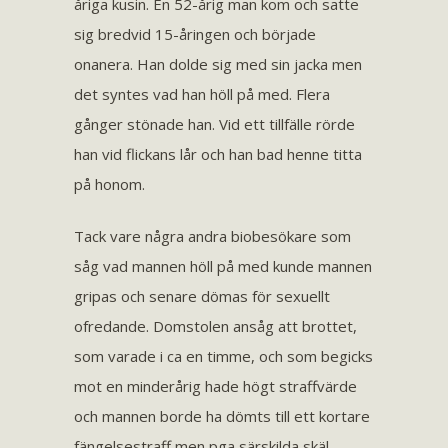
åriga kusin. En 52-årig man kom och satte
sig bredvid 15-åringen och började
onanera. Han dolde sig med sin jacka men
det syntes vad han höll på med. Flera
gånger stönade han. Vid ett tillfälle rörde
han vid flickans lår och han bad henne titta
på honom.
Tack vare några andra biobesökare som
såg vad mannen höll på med kunde mannen
gripas och senare dömas för sexuellt
ofredande. Domstolen ansåg att brottet,
som varade i ca en timme, och som begicks
mot en minderårig hade högt straffvärde
och mannen borde ha dömts till ett kortare
fängelsestraff men pga särskilda skäl