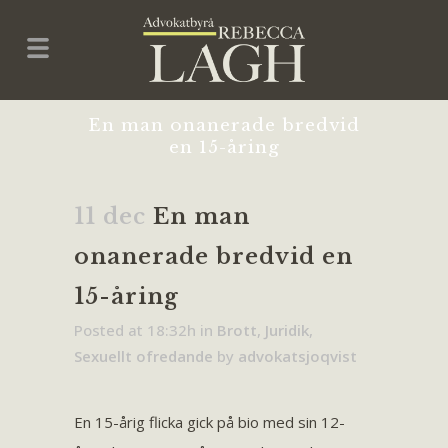
En man onanerade bredvid
en 15-åring
11 dec
En man
onanerade bredvid en
15-åring
Posted at 18:32h
in
Brott
,
Juridik
,
Sexuellt ofredande
by
advokatsjoqvist
En 15-årig flicka gick på bio med sin 12-