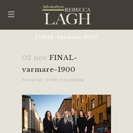
FINAL-varmare-1900
02 nov
FINAL-
varmare-1900
Posted at 19:44h
in
by
minna