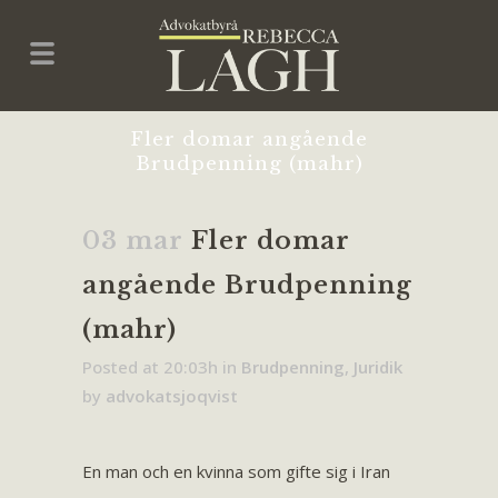
Fler domar angående
Brudpenning (mahr)
03 mar
Fler domar
angående Brudpenning
(mahr)
Posted at 20:03h
in
Brudpenning
,
Juridik
by
advokatsjoqvist
En man och en kvinna som gifte sig i Iran