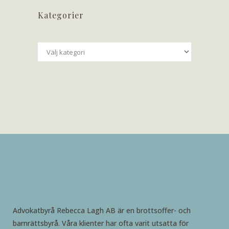
Kategorier
Kategorier
Advokatbyrå Rebecca Lagh AB är en brottsoffer- och
barnrättsbyrå. Våra klienter har ofta varit utsatta för