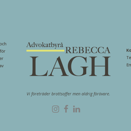
 och
K
för
Te
er
Em
av
Vi företräder brottsoffer men aldrig förövare.