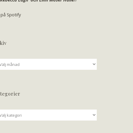
 på Spotify
kiv
iv
tegorier
tegorier