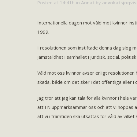
Posted at 14:41h
in
Annat
by
advokatsjoqvis
Internationella dagen mot våld mot kvinnor ins
1999.
I resolutionen som instiftade denna dag slog m
jämställdhet i samhället i juridisk, social, polit
Våld mot oss kvinnor avser enligt resolutionen h
skada, både om det sker i det offentliga eller 
Jag tror att jag kan tala för alla kvinnor i hela 
att FN uppmärksammar oss och att vi hoppas att
att vi i framtiden ska utsättas för våld av vilket