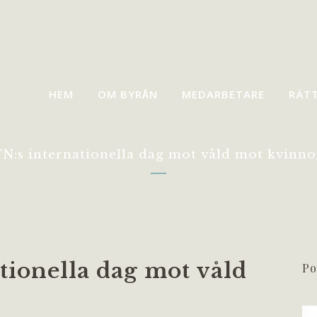
HEM
OM BYRÅN
MEDARBETARE
RÄT
FN:s internationella dag mot våld mot kvinno
tionella dag mot våld
Po