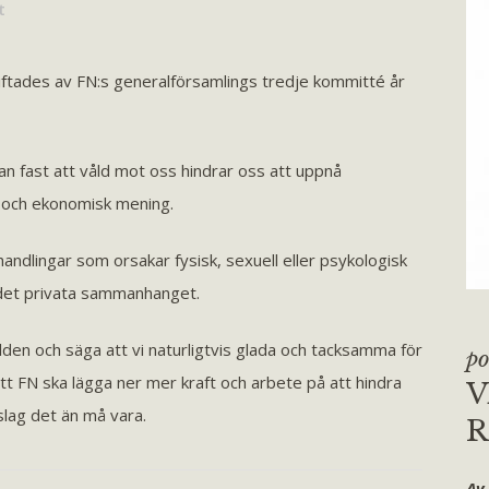
t
tiftades av FN:s generalförsamlings tredje kommitté år
an fast att våld mot oss hindrar oss att uppnå
isk och ekonomisk mening.
andlingar som orsakar fysisk, sexuell eller psykologisk
i det privata sammanhanget.
världen och säga att vi naturligtvis glada och tacksamma för
po
 FN ska lägga ner mer kraft och arbete på att hindra
V
 slag det än må vara.
R
Av