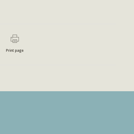
Print page