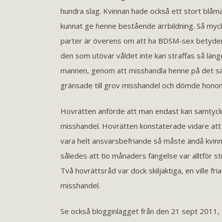
hundra slag. Kvinnan hade också ett stort blå
kunnat ge henne bestående ärrbildning. Så mycke
parter är överens om att ha BDSM-sex betyder de
den som utövar våldet inte kan straffas så länge
mannen, genom att misshandla henne på det sät
gränsade till grov misshandel och dömde honom 
Hovrätten anförde att man endast kan samtycka 
misshandel. Hovrätten konstaterade vidare att ä
vara helt ansvarsbefriande så måste ändå kvin
således att tio månaders fängelse var alltför st
Två hovrättsråd var dock skiljaktiga, en ville f
misshandel.
Se också blogginlägget från den 21 sept 2011, M