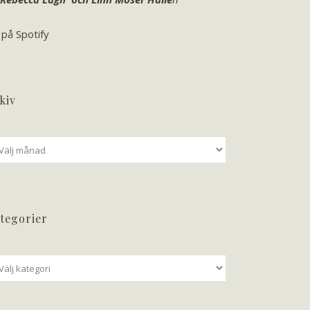
 på Spotify
kiv
iv
tegorier
tegorier