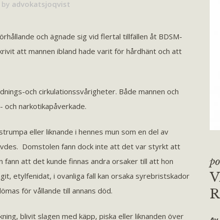
by
advokatsjoqvist
rhållande och ägnade sig vid flertal tillfällen åt BDSM-
rivit att mannen ibland hade varit för hårdhänt och att
 andnings-och cirkulationssvårigheter. Både mannen och
ol- och narkotikapåverkade.
trumpa eller liknande i hennes mun som en del av
vdes. Domstolen fann dock inte att det var styrkt att
po
fann att det kunde finnas andra orsaker till att hon
V
t, etylfenidat, i ovanliga fall kan orsaka syrebristskador
ömas för vållande till annans död.
R
ning, blivit slagen med käpp, piska eller liknanden över
Av