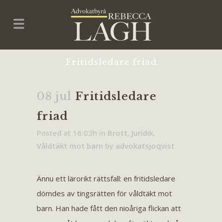
Fritidsledare friad
08 jul
Fritidsledare
friad
Posted at 16:03h
in
Brott
,
Juridik
,
Våldtäkt mot barn
by
advokatsjoqvist
Ännu ett lärorikt rättsfall: en fritidsledare
dömdes av tingsrätten för våldtäkt mot
barn. Han hade fått den nioåriga flickan att