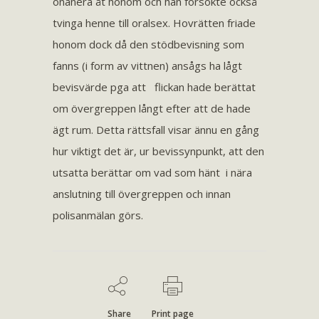
onanera åt honom och han försökte också
tvinga henne till oralsex. Hovrätten friade
honom dock då den stödbevisning som
fanns (i form av vittnen) ansågs ha lågt
bevisvärde pga att flickan hade berättat
om övergreppen långt efter att de hade
ägt rum. Detta rättsfall visar ännu en gång
hur viktigt det är, ur bevissynpunkt, att den
utsatta berättar om vad som hänt i nära
anslutning till övergreppen och innan
polisanmälan görs.
Share
Print page