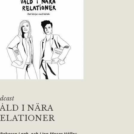
dcast
ÅLD I NÄRA
ELATIONER
 Rebecca Lagh och Linn Moser Hälle
n