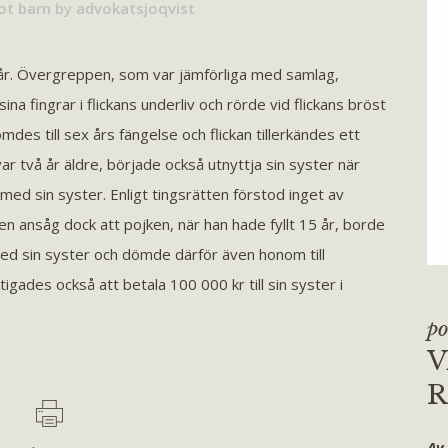
ot barn
by
advokatsjoqvist
år. Övergreppen, som var jämförliga med samlag,
ina fingrar i flickans underliv och rörde vid flickans bröst
es till sex års fängelse och flickan tillerkändes ett
r två år äldre, började också utnyttja sin syster när
med sin syster. Enligt tingsrätten förstod inget av
en ansåg dock att pojken, när han hade fyllt 15 år, borde
 med sin syster och dömde därför även honom till
gades också att betala 100 000 kr till sin syster i
po
V
R
Av