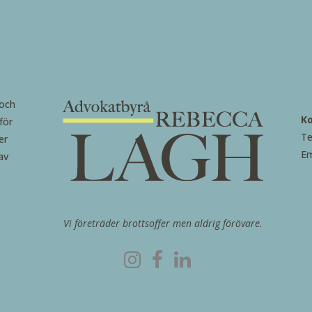
 och
K
för
Te
er
Em
av
Vi företräder brottsoffer men aldrig förövare.