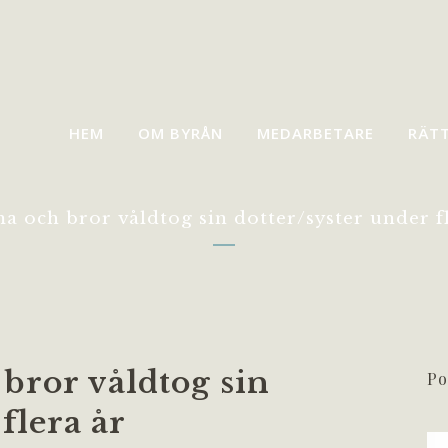
HEM
OM BYRÅN
MEDARBETARE
RÄT
 och bror våldtog sin dotter/syster under fl
ror våldtog sin
Po
flera år