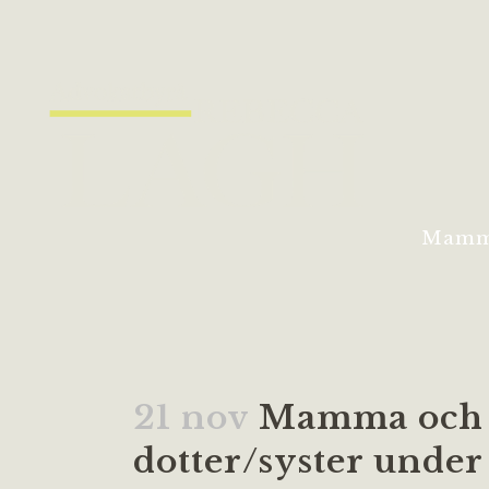
Mamma
21 nov
Mamma och b
dotter/syster under 