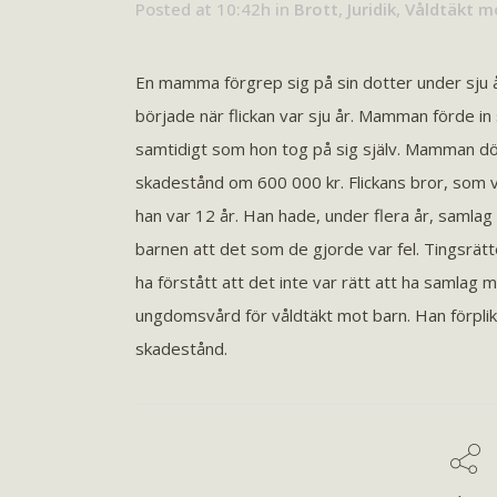
Posted at 10:42h
in
Brott
,
Juridik
,
Våldtäkt m
En mamma förgrep sig på sin dotter under sju 
började när flickan var sju år. Mamman förde in s
samtidigt som hon tog på sig själv. Mamman dömd
skadestånd om 600 000 kr. Flickans bror, som va
han var 12 år. Han hade, under flera år, samlag 
barnen att det som de gjorde var fel. Tingsrätt
ha förstått att det inte var rätt att ha samlag
ungdomsvård för våldtäkt mot barn. Han förplikti
skadestånd.