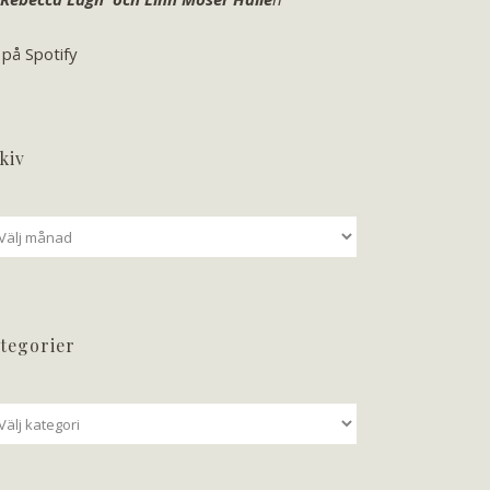
 på Spotify
kiv
iv
tegorier
tegorier