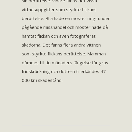
sin berättelse. Vidare fanns det vissa
vittnesuppgifter som styrkte flickans
berättelse. Bl a hade en moster ringt under
pågående misshandel och moster hade då
hämtat flickan och även fotograferat
skadorna. Det fanns flera andra vittnen
som styrkte flickans berättelse. Mamman
dömdes till tio månaders fängelse för grov
fridskränkning och dottern tillerkändes 47
000 kr i skadestånd.