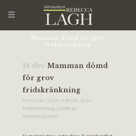
Mamman dömd för grov
fridskränkning
18 dec
Mamman dömd
för grov
fridskränkning
Posted at 13:50h
in
Brott
,
Grov
fridskränkning
,
Juridik
by
advokatsjoqvist