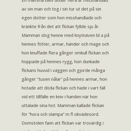
En mamma blev under flera år misshandlad
av sin man och tog i sin tur ut det på sin
egen dotter som hon misshandlade och
kränkte från det att flickan fyllde sju år.
Mamman slog henne med knytnäven bl a på
hennes fötter, armar, händer och mage och
hon knuffade flera gånger omkull flickan och
hoppade på hennes rygg, hon dunkade
flickans huvud i väggen och gjorde många
gånger ”tusen nålar” på hennes armar, hon
hotade att döda flickan och hade i vart fall
vid ett tillfälle en kniv i handen när hon
uttalade sina hot. Mamman kallade flickan
för ”hora och slampa” m fl okvädesord.
Domstolen fann att flickan var trovärdig i