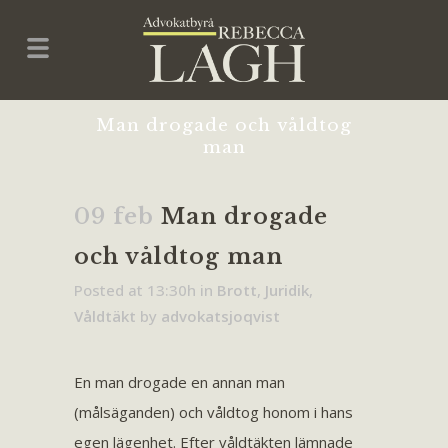
Man drogade och våldtog
man
09 feb
Man drogade
och våldtog man
Posted at 13:30h
in
Brott
,
Juridik
,
Våldtäkt
by
advokatsjoqvist
En man drogade en annan man
(målsäganden) och våldtog honom i hans
egen lägenhet. Efter våldtäkten lämnade