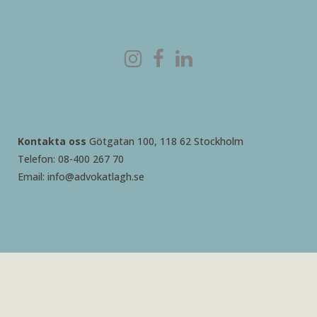
Kontakta oss
Götgatan 100, 118 62 Stockholm
Telefon: 08-400 267 70
Email: info@advokatlagh.se
2026 © Advokatbyrå Rebecca Lagh AB – skapad med
♥ av
Butch.se