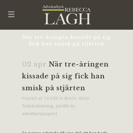
När tre-åringen kissade på sig
fick han smisk på stjärten
02 apr
När tre-åringen
kissade på sig fick han
smisk på stjärten
Posted at 19:53h
in
Brott
,
Grov
fridskränkning
,
Juridik
by
advokatsjoqvist