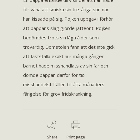
En pappa erkände till viss del att han hade
för vana att smiska sin tre-åriga son när
han kissade på sig. Pojken uppgav i förhör
att pappans slag gjorde jätteont. Pojken
bedömdes trots sin låga ålder som
trovärdig. Domstolen fann att det inte gick
att fastställa exakt hur många gånger
barnet hade misshandlats av sin far och
dömde pappan därför för tio
misshandelstillfällen till åtta månaders
fängelse för grov fridskränkning.
Share
Print page