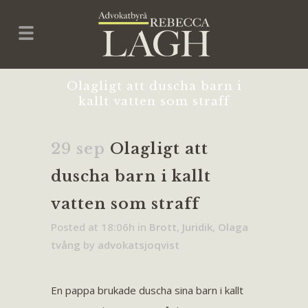
Olagligt att duscha barn i
kallt vatten som straff
29 sep
Olagligt att
duscha barn i kallt
vatten som straff
Posted at 18:06h
in
Brott
,
Juridik
,
Olaga
tvång
by
advokatsjoqvist
En pappa brukade duscha sina barn i kallt