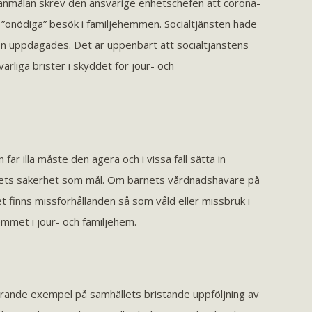
-anmälan skrev den ansvarige enhetschefen att corona-
 på ”onödiga” besök i familjehemmen. Socialtjänsten hade
tion uppdagades. Det är uppenbart att socialtjänstens
varliga brister i skyddet för jour- och
ar illa måste den agera och i vissa fall sätta in
rnets säkerhet som mål. Om barnets vårdnadshavare på
et finns missförhållanden så som våld eller missbruk i
emmet i jour- och familjehem.
merande exempel på samhällets bristande uppföljning av