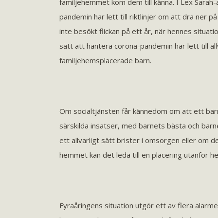
familjehemmet kom dem till känna. I Lex Sarah
pandemin har lett till riktlinjer om att dra ner
inte besökt flickan på ett år, när hennes situa
sätt att hantera corona-pandemin har lett till all
familjehemsplacerade barn.
Om socialtjänsten får kännedom om att ett barn f
särskilda insatser, med barnets bästa och ba
ett allvarligt sätt brister i omsorgen eller om d
hemmet kan det leda till en placering utanför h
Fyraåringens situation utgör ett av flera alar