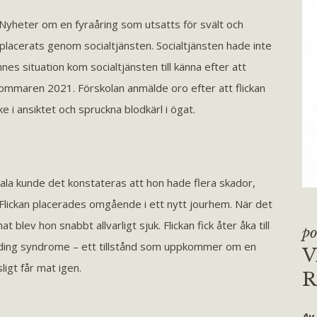
heter om en fyraåring som utsatts för svält och
 placerats genom socialtjänsten. Socialtjänsten hade inte
nes situation kom socialtjänsten till känna efter att
ommaren 2021. Förskolan anmälde oro efter att flickan
e i ansiktet och spruckna blodkärl i ögat.
sala kunde det konstateras att hon hade flera skador,
 Flickan placerades omgående i ett nytt jourhem. När det
lev hon snabbt allvarligt sjuk. Flickan fick åter åka till
po
ding syndrome – ett tillstånd som uppkommer om en
V
ligt får mat igen.
R
Av