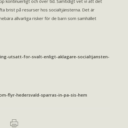
p kontinuerligt och över tid. Samtidigt vet vi att det
ta brist på resurser hos socialtjänsterna. Det är
ebära allvarliga risker för de barn som samhället
ng-utsatt-for-svalt-enligt-aklagare-socialtjansten-
som-flyr-hedersvald-sparras-in-pa-sis-hem