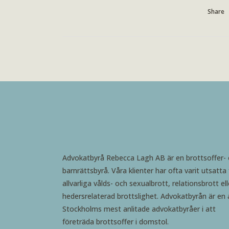
Share
Advokatbyrå Rebecca Lagh AB är en brottsoffer-
barnrättsbyrå. Våra klienter har ofta varit utsatta 
allvarliga vålds- och sexualbrott, relationsbrott ell
hedersrelaterad brottslighet. Advokatbyrån är en 
Stockholms mest anlitade advokatbyråer i att
företräda brottsoffer i domstol.