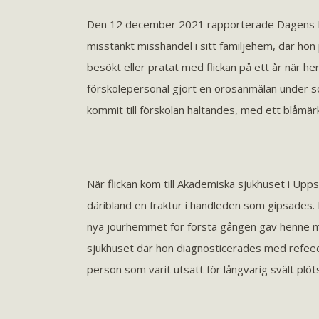
Den 12 december 2021 rapporterade Dagens Ny
misstänkt misshandel i sitt familjehem, där hon
besökt eller pratat med flickan på ett år när hen
förskolepersonal gjort en orosanmälan under s
kommit till förskolan haltandes, med ett blåmärk
När flickan kom till Akademiska sjukhuset i Upp
däribland en fraktur i handleden som gipsades.
nya jourhemmet för första gången gav henne mat b
sjukhuset där hon diagnosticerades med refee
person som varit utsatt för långvarig svält plöts