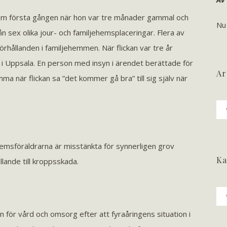
em första gången när hon var tre månader gammal och
Nu
rån sex olika jour- och familjehemsplaceringar. Flera av
rhållanden i familjehemmen. När flickan var tre år
i Uppsala. En person med insyn i ärendet berättade för
Ar
 när flickan sa ”det kommer gå bra” till sig själv när
Ark
hemsföräldrarna är misstänkta för synnerligen grov
Ka
lande till kroppsskada.
Ka
en för vård och omsorg efter att fyraåringens situation i