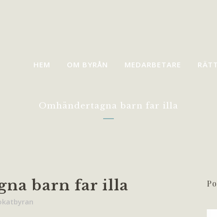
HEM
OM BYRÅN
MEDARBETARE
RÄT
Omhändertagna barn far illa
a barn far illa
Po
okatbyran