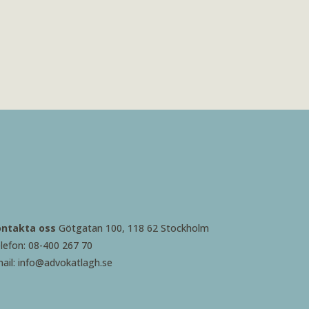
ontakta oss
Götgatan 100, 118 62 Stockholm
lefon: 08-400 267 70
ail: info@advokatlagh.se