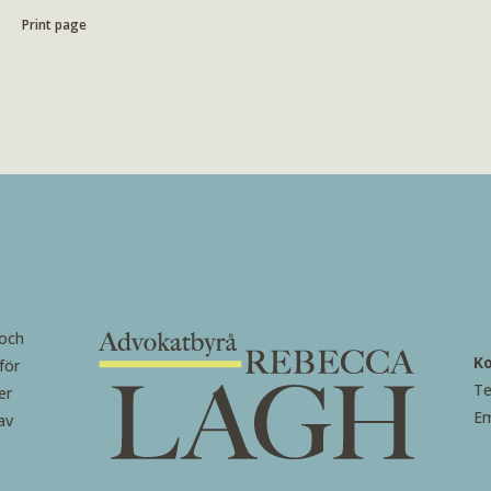
Print page
 och
K
för
Te
er
Em
av