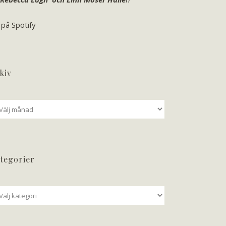
 på Spotify
kiv
iv
tegorier
tegorier