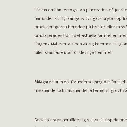
Flickan omhändertogs och placerades på jourh
har under sitt fyraåriga liv tvingats bryta upp f
omplaceringarna berodde på brister eller missfö
omplacerades hon i det aktuella familjehemmet 
Dagens Nyheter att hen aldrig kommer att glömma
bilen stannade utanför det nya hemmet.
Åklagare har inlett förundersökning där familje
misshandel och misshandel, alternativt grovt vål
Socialtjänsten anmälde sig själva till inspektion