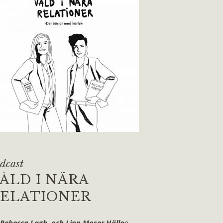
dcast
ÅLD I NÄRA
ELATIONER
 Rebecca Lagh och Linn Moser Hälle
n