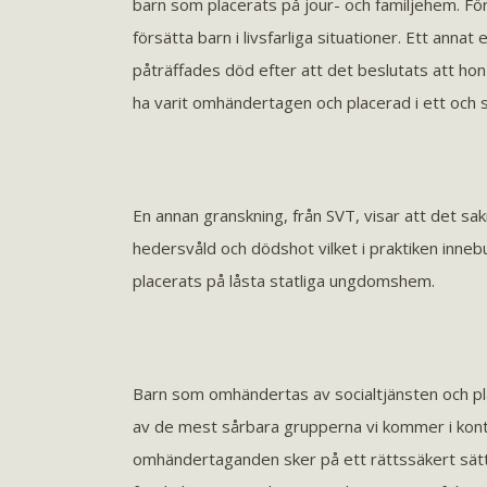
barn som placerats på jour- och familjehem. Förb
försätta barn i livsfarliga situationer. Ett anna
påträffades död efter att det beslutats att hon sku
ha varit omhändertagen och placerad i ett och
En annan granskning, från SVT, visar att det sakn
hedersvåld och dödshot vilket i praktiken innebu
placerats på låsta statliga ungdomshem.
Barn som omhändertas av socialtjänsten och place
av de mest sårbara grupperna vi kommer i kont
omhändertaganden sker på ett rättssäkert sätt,