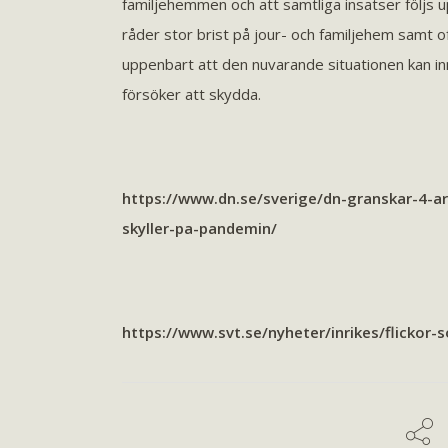
familjehemmen och att samtliga insatser följs up
råder stor brist på jour- och familjehem samt of
uppenbart att den nuvarande situationen kan inn
försöker att skydda.
https://www.dn.se/sverige/dn-granskar-4-ari
skyller-pa-pandemin/
https://www.svt.se/nyheter/inrikes/flickor-