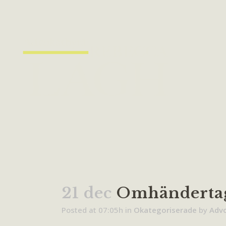
21 dec
Omhändertagn
Posted at 07:05h
in
Okategoriserade
by
Adv