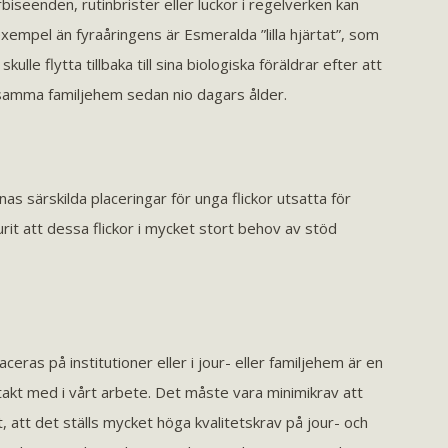
iseenden, rutinbrister eller luckor i regelverken kan
t exempel än fyraåringens är Esmeralda ”lilla hjärtat”, som
lle flytta tillbaka till sina biologiska föräldrar efter att
 samma familjehem sedan nio dagars ålder.
as särskilda placeringar för unga flickor utsatta för
rit att dessa flickor i mycket stort behov av stöd
ras på institutioner eller i jour- eller familjehem är en
akt med i vårt arbete. Det måste vara minimikrav att
 att det ställs mycket höga kvalitetskrav på jour- och