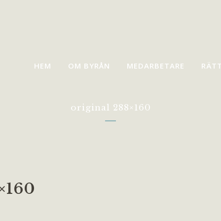
HEM
OM BYRÅN
MEDARBETARE
RÄT
original 288×160
×160