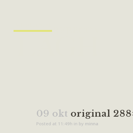
09 okt
original 288
Posted at 11:49h
in
by
minna