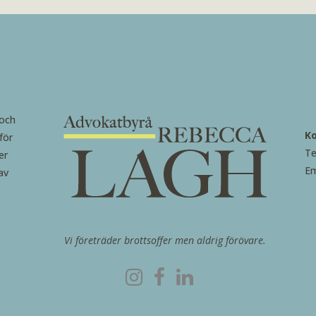
 och
K
för
Te
er
Em
av
Vi företräder brottsoffer men aldrig förövare.