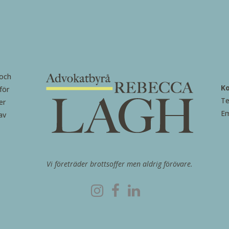
 och
K
för
Te
er
Em
av
Vi företräder brottsoffer men aldrig förövare.