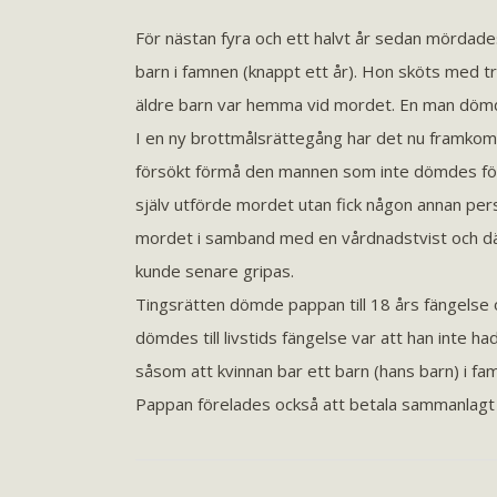
För nästan fyra och ett halvt år sedan mördade
barn i famnen (knappt ett år). Hon sköts med tr
äldre barn var hemma vid mordet. En man dömdes
I en ny brottmålsrättegång har det nu framkomm
försökt förmå den mannen som inte dömdes för
själv utförde mordet utan fick någon annan pers
mordet i samband med en vårdnadstvist och där
kunde senare gripas.
Tingsrätten dömde pappan till 18 års fängelse oc
dömdes till livstids fängelse var att han inte 
såsom att kvinnan bar ett barn (hans barn) i fam
Pappan förelades också att betala sammanlagt 