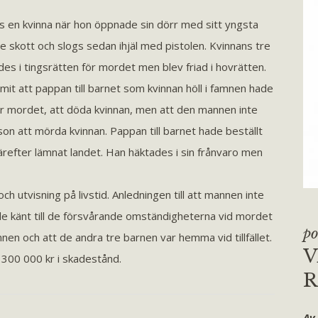
s en kvinna när hon öppnade sin dörr med sitt yngsta
e skott och slogs sedan ihjäl med pistolen. Kvinnans tre
 i tingsrätten för mordet men blev friad i hovrätten.
it att pappan till barnet som kvinnan höll i famnen hade
 mordet, att döda kvinnan, men att den mannen inte
on att mörda kvinnan. Pappan till barnet hade beställt
efter lämnat landet. Han häktades i sin frånvaro men
h utvisning på livstid. Anledningen till att mannen inte
hade känt till de försvårande omständigheterna vid mordet
po
nen och att de andra tre barnen var hemma vid tillfället.
V
300 000 kr i skadestånd.
R
Av