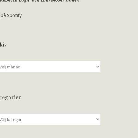
 på Spotify
kiv
iv
tegorier
tegorier