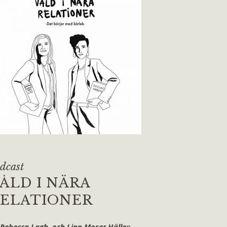
dcast
ÅLD I NÄRA
ELATIONER
 Rebecca Lagh och Linn Moser Hälle
n