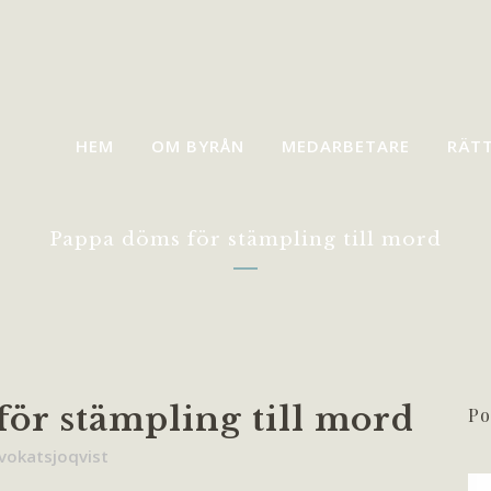
HEM
OM BYRÅN
MEDARBETARE
RÄT
Pappa döms för stämpling till mord
ör stämpling till mord
Po
vokatsjoqvist