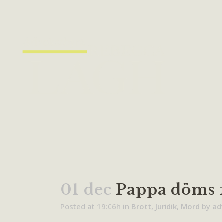
01 dec
Pappa döms f
Posted at 19:06h
in
Brott
,
Juridik
,
Mord
by
ad