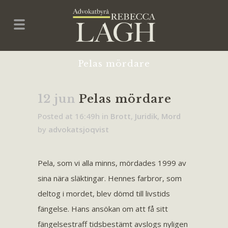
Pelas mördare
12 jun
Pelas mördare
Posted at 16:49h
in
Brott
,
Juridik
,
Mord
by
advokatsjoqvist
Pela, som vi alla minns, mördades 1999 av
sina nära släktingar. Hennes farbror, som
deltog i mordet, blev dömd till livstids
fängelse. Hans ansökan om att få sitt
fängelsestraff tidsbestämt avslogs nyligen