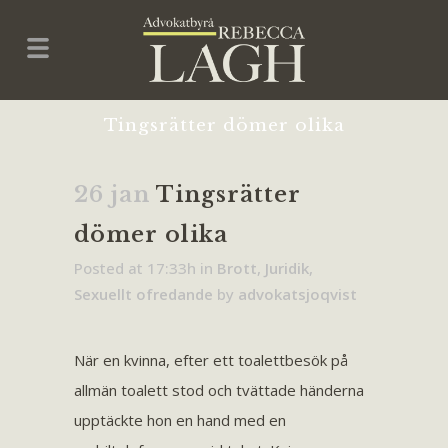
Tingsrätter dömer olika
26 jan
Tingsrätter
dömer olika
Posted at 17:33h
in
Brott
,
Juridik
,
Sexuellt ofredande
by
advokatsjoqvist
När en kvinna, efter ett toalettbesök på
allmän toalett stod och tvättade händerna
upptäckte hon en hand med en