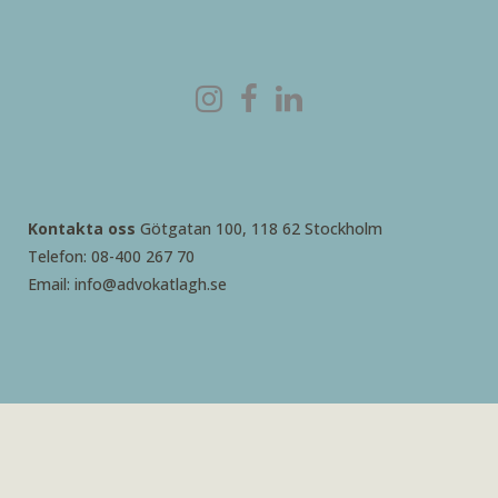
Kontakta oss
Götgatan 100, 118 62 Stockholm
Telefon: 08-400 267 70
Email: info@advokatlagh.se
2026 © Advokatbyrå Rebecca Lagh AB – skapad med
♥ av
Butch.se