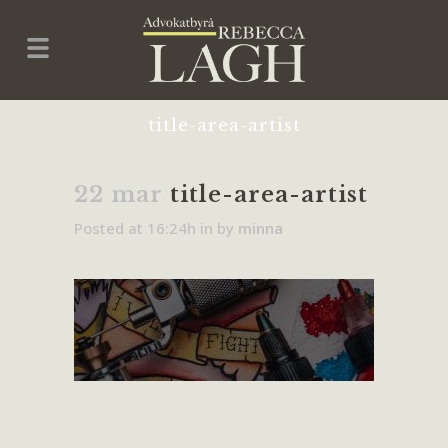
title-area-artist
22 mar
title-area-artist
Posted at 16:24h
in
by
minna