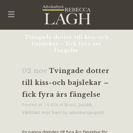
Tvingade dotter till kiss-och
bajslekar – fick fyra års
fängelse
02 nov
Tvingade dotter
till kiss-och bajslekar –
fick fyra års fängelse
Posted at 14:42h
in
Brott
,
Juridik
,
Våldtäkt mot barn
by
advokatsjoqvist
En pappa dömdes till fyra års fängelse för