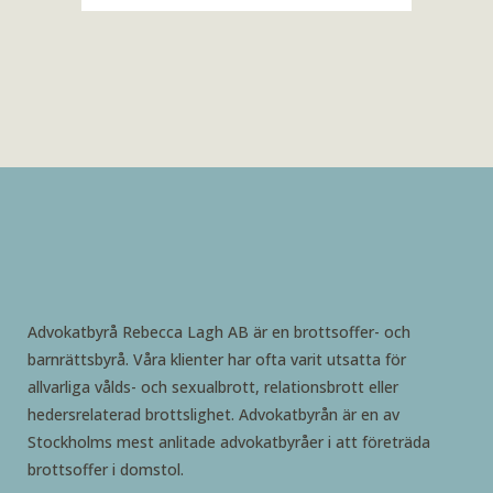
Advokatbyrå Rebecca Lagh AB är en brottsoffer- och
barnrättsbyrå. Våra klienter har ofta varit utsatta för
allvarliga vålds- och sexualbrott, relationsbrott eller
hedersrelaterad brottslighet. Advokatbyrån är en av
Stockholms mest anlitade advokatbyråer i att företräda
brottsoffer i domstol.