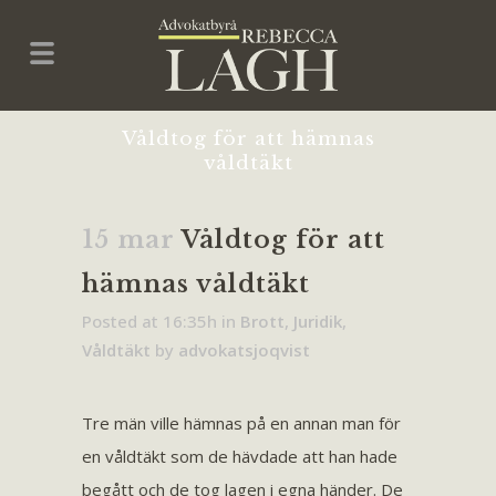
Våldtog för att hämnas
våldtäkt
15 mar
Våldtog för att
hämnas våldtäkt
Posted at 16:35h
in
Brott
,
Juridik
,
Våldtäkt
by
advokatsjoqvist
Tre män ville hämnas på en annan man för
en våldtäkt som de hävdade att han hade
begått och de tog lagen i egna händer. De