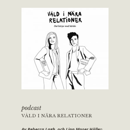
podcast
VÅLD I NÄRA RELATIONER
Av Rebecca Lagh och Linn Moser Hälle
n