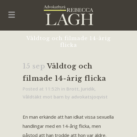
Våldtog och filmade 14-årig
flicka
15 sep
Våldtog och
filmade 14-årig flicka
Posted at 11:52h
in
Brott
,
Juridik
,
Våldtäkt mot barn
by
advokatsjoqvist
En man erkände att han idkat vissa sexuella
handlingar med en 14-årig flicka, men
påstod att han trodde att hon var äldre.