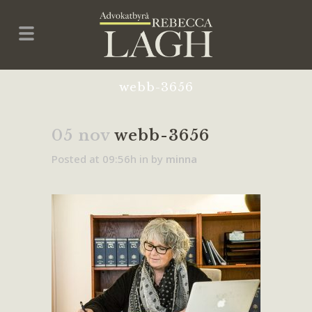
webb-3656
05 nov
webb-3656
Posted at 09:56h
in
by
minna