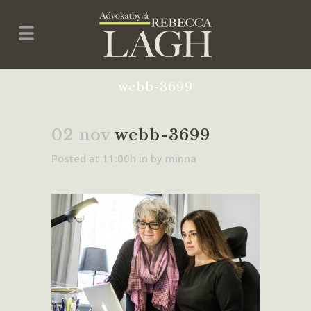
webb-3699
02 nov
webb-3699
Posted at 11:00h
in
by
minna