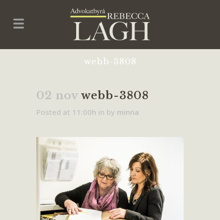
webb-3808
02 nov
webb-3808
Posted at 11:00h
in
by
minna