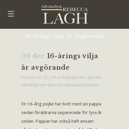
16-årings vilja är avgörande
09 dec
16-årings vilja
är avgörande
Posted at 15:27h
in
Familjerätt
,
Juridik
,
Vårdnad om barn
by
advokatsjoqvist
En 16-årig pojke har bott med sin pappa
sedan föräldrarna separerade för fyra år
sedan. Pappan har också haft ensam