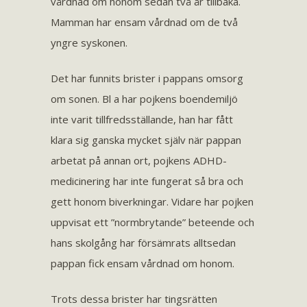
vårdnad om honom sedan två år tillbaka.
Mamman har ensam vårdnad om de två
yngre syskonen.
Det har funnits brister i pappans omsorg
om sonen. Bl a har pojkens boendemiljö
inte varit tillfredsställande, han har fått
klara sig ganska mycket själv när pappan
arbetat på annan ort, pojkens ADHD-
medicinering har inte fungerat så bra och
gett honom biverkningar. Vidare har pojken
uppvisat ett ”normbrytande” beteende och
hans skolgång har försämrats alltsedan
pappan fick ensam vårdnad om honom.
Trots dessa brister har tingsrätten