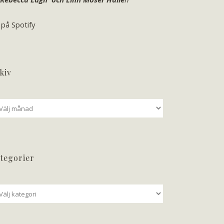
 på Spotify
kiv
iv
tegorier
tegorier