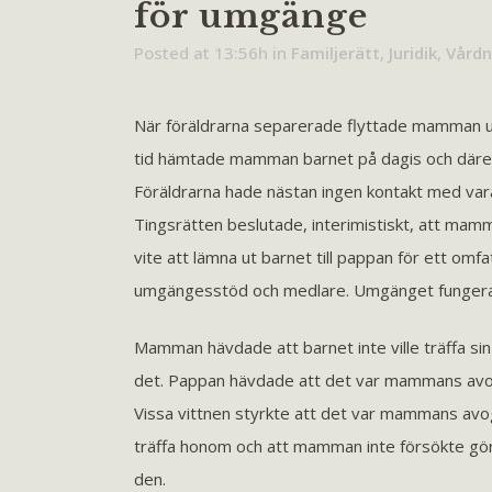
för umgänge
Posted at 13:56h
in
Familjerätt
,
Juridik
,
Vårdn
När föräldrarna separerade flyttade mamman ut
tid hämtade mamman barnet på dagis och däref
Föräldrarna hade nästan ingen kontakt med va
Tingsrätten beslutade, interimistiskt, att ma
vite att lämna ut barnet till pappan för ett o
umgängesstöd och medlare. Umgänget fungera
Mamman hävdade att barnet inte ville träffa si
det. Pappan hävdade att det var mammans avoga 
Vissa vittnen styrkte att det var mammans avoga 
träffa honom och att mamman inte försökte gör
den.