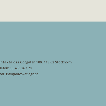
ontakta oss
Götgatan 100, 118 62 Stockholm
lefon: 08-400 267 70
ail: info@advokatlagh.se