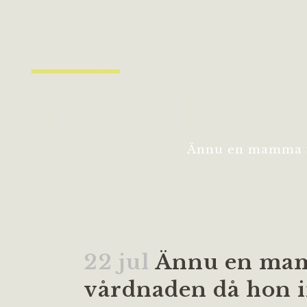
Ännu en mamma fö
22 jul
Ännu en mam
vårdnaden då hon i