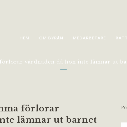
HEM
OM BYRÅN
MEDARBETARE
RÄT
rlorar vårdnaden då hon inte lämnar ut b
ma förlorar
Po
nte lämnar ut barnet