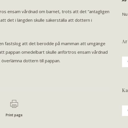
rtros ensam vårdnad om barnet, trots att det ”antagligen
Nu
att det i längden skulle säkerställa att dottern i
Ar
gen fastslog att det berodde på mamman att umgänge
att pappan omedelbart skulle anförtros ensam vårdnad
Ark
överlämna dottern till pappan.
Ka
Ka
Print page