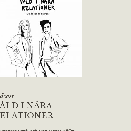
dcast
ÅLD I NÄRA
ELATIONER
 Rebecca Lagh och Linn Moser Hälle
n