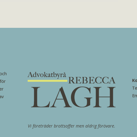
 och
K
för
Te
er
Em
av
Vi företräder brottsoffer men aldrig förövare.