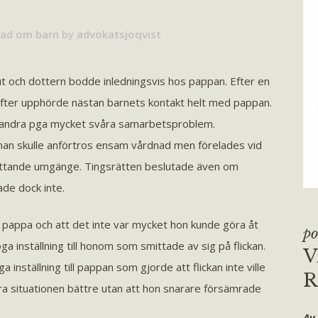
ad om barn
by
advokatsjoqvist
 och dottern bodde inledningsvis hos pappan. Efter en
ter upphörde nästan barnets kontakt helt med pappan.
randra pga mycket svåra samarbetsproblem.
mman skulle anförtros ensam vårdnad men förelades vid
mfattande umgänge. Tingsrätten beslutade även om
de dock inte.
n pappa och att det inte var mycket hon kunde göra åt
po
inställning till honom som smittade av sig på flickan.
V
inställning till pappan som gjorde att flickan inte ville
R
a situationen bättre utan att hon snarare försämrade
Av