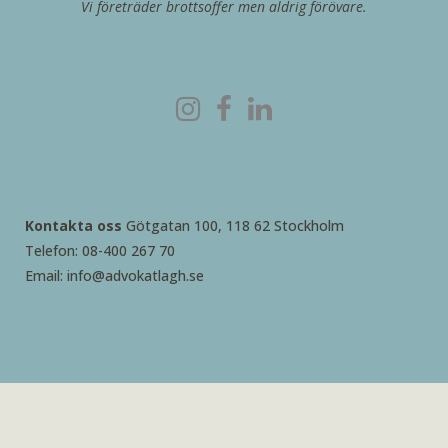
Vi företräder brottsoffer men aldrig förövare.
Kontakta oss
Götgatan 100, 118 62 Stockholm
Telefon: 08-400 267 70
Email: info@advokatlagh.se
2026 © Advokatbyrå Rebecca Lagh AB – skapad med
♥ av
Butch.se