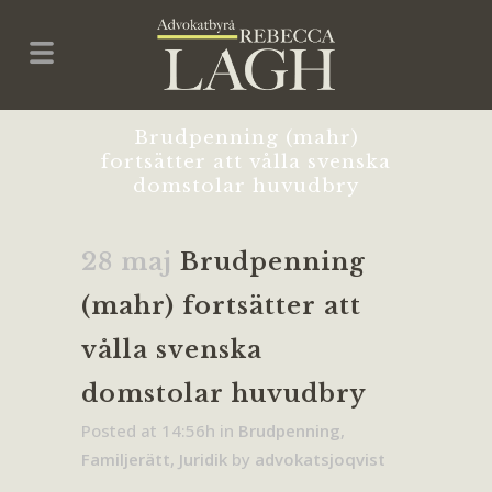
Brudpenning (mahr)
fortsätter att vålla svenska
domstolar huvudbry
28 maj
Brudpenning
(mahr) fortsätter att
vålla svenska
domstolar huvudbry
Posted at 14:56h
in
Brudpenning
,
Familjerätt
,
Juridik
by
advokatsjoqvist