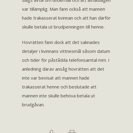
slags avtal om underhåll och att avtalslagen
var tillämplig. Man fann också att mannen
hade trakasserat kvinnan och att han därför
skulle betala ut brudpenningen till henne.
Hovrätten fann dock att det saknades
detaljer i kvinnans vittnesmål såsom datum
och tider för påstådda telefonsamtal mm. I
anledning därav ansåg hovrätten att det
inte var bevisat att mannen hade
trakasserat henne och beslutade att
mannen inte skulle behöva betala ut
brudgåvan.