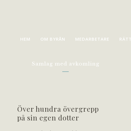
HEM
OM BYRÅN
MEDARBETARE
RÄT
Samlag med avkomling
Över hundra övergrepp
på sin egen dotter