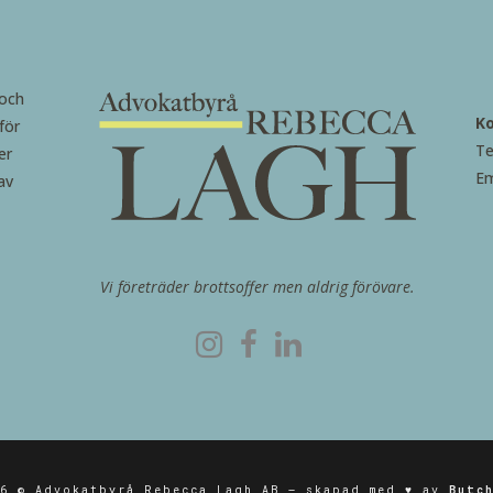
 och
K
för
Te
er
Em
av
Vi företräder brottsoffer men aldrig förövare.
26 © Advokatbyrå Rebecca Lagh AB – skapad med ♥ av
Butc